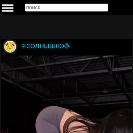
🌞СОЛНЫШКО🌞