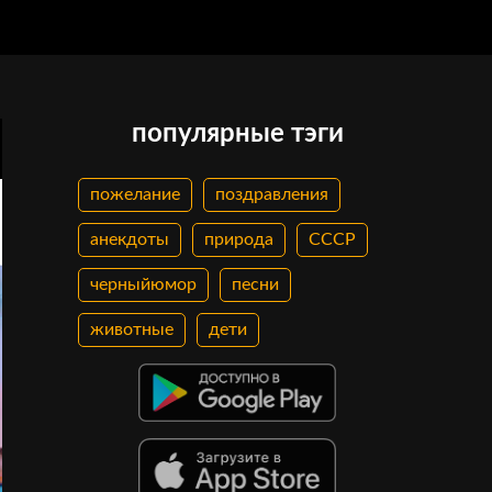
популярные тэги
пожелание
поздравления
анекдоты
природа
СССР
черныйюмор
песни
животные
дети