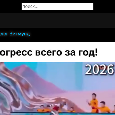
лог Зигмунд