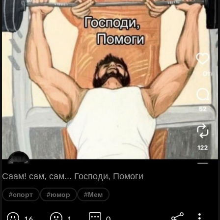
Саам! сам, сам... Господи, Помоги
#спорт
#юмор
#Мем
16
1
0