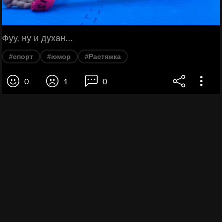
Фуу, ну и духан...
#спорт
#юмор
#Растяжка
0
1
0