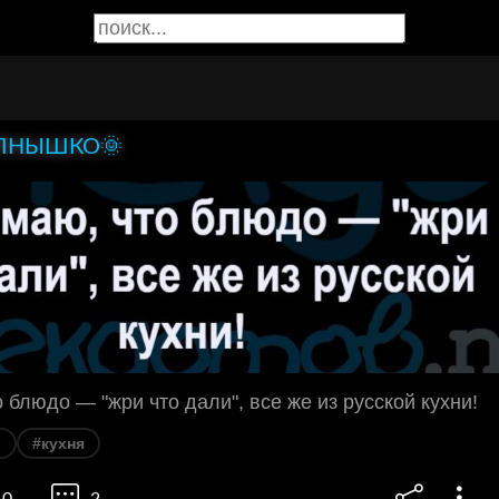
ЛНЫШКО🌞
о блюдо — "жри что дали", все же из русской кухни!
р
#кухня