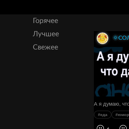
Горячее
Лучшее
🌞СО
Свежее
А я думаю, чт
#еда
#юмо