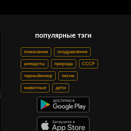
популярные тэги
пожелание
поздравления
анекдоты
природа
СССР
черныйюмор
песни
животные
дети