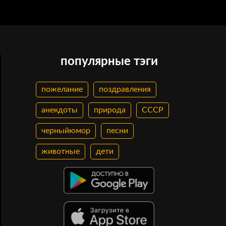
популярные тэги
пожелание
поздравления
анекдоты
природа
СССР
черныйюмор
песни
животные
дети