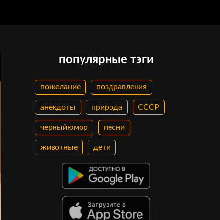
популярные тэги
пожелание
поздравления
анекдоты
природа
СССР
черныйюмор
песни
животные
дети