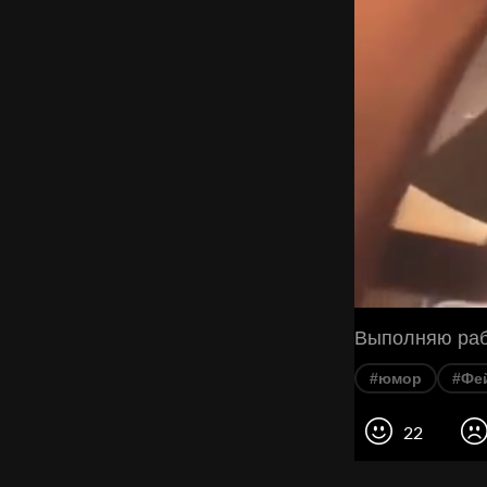
Выполняю раб
#юмор
#Фе
22