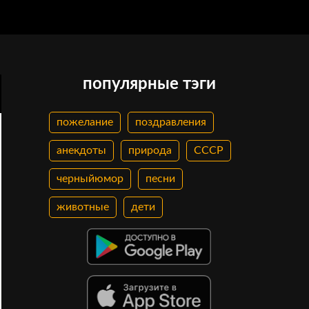
популярные тэги
пожелание
поздравления
анекдоты
природа
СССР
черныйюмор
песни
животные
дети