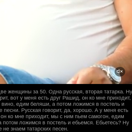
ве женщины за 50. Одна русская, вторая татарка. Н
рит, вот у меня есть друг Рашид, он ко мне приходит,
 вино, едим беляши, а потом ложимся в постель и
 песни. Русская говорит, да, хорошо. А у меня есть
 он ко мне приходит, мы с ним пьем самогон, едим
 а потом ложимся в постель и ебьемся. Ебьетесь? Ну
е не знаем татарских песен.