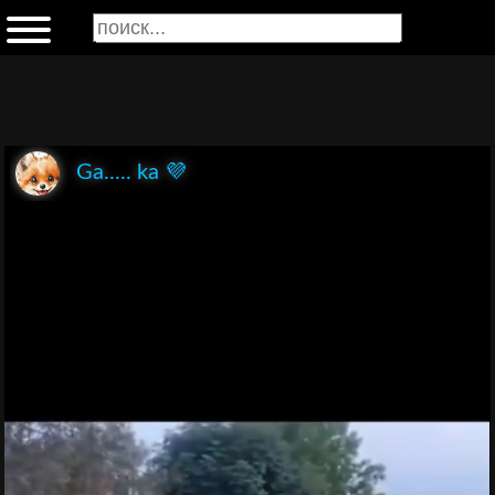
Ga..... ka 💜