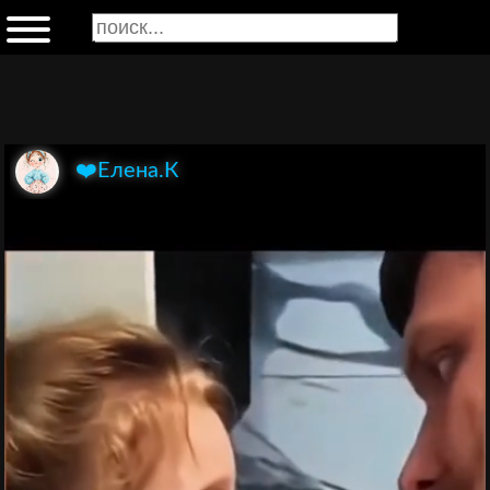
❤️Елена.К