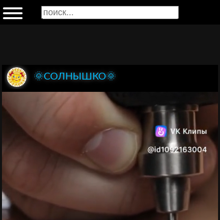
🌞СОЛНЫШКО🌞