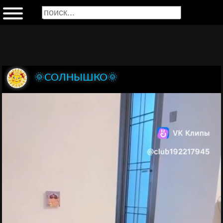
🌞СОЛНЫШКО🌞