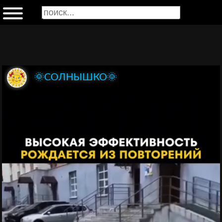
🌞СОЛНЫШКО🌞