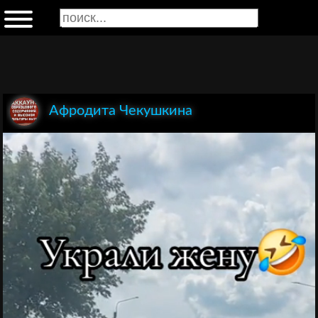
Афродита Чекушкина