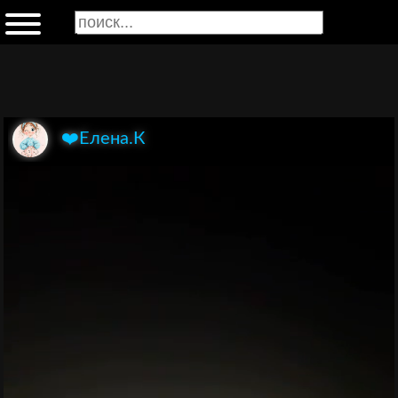
❤️Елена.К