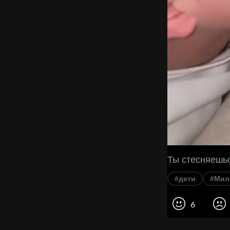
Ты стесняешь
#дети
#Мил
6