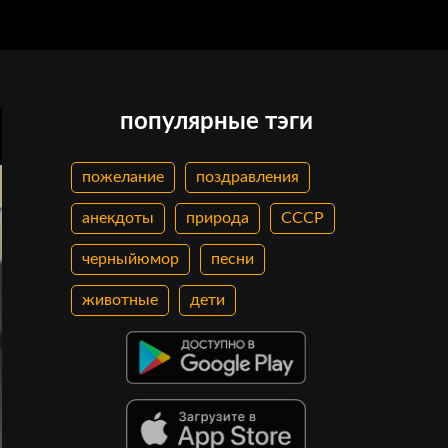
популярные тэги
пожелание
поздравления
анекдоты
природа
СССР
черныйюмор
песни
животные
дети