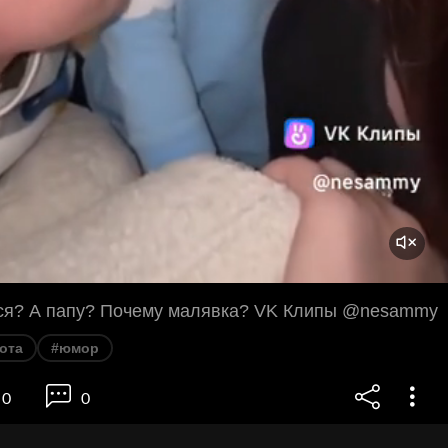
ся? А папу? Почему малявка? VK Клипы @nesammy
ота
#юмор
0
0