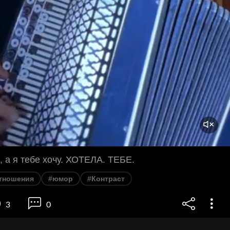
, а я тебе хочу. ХОТЕЛА. ТЕБЕ.
тношения
#юмор
#Контраст
3
0