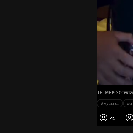
Ты мне хотела
#музыка
#о
45