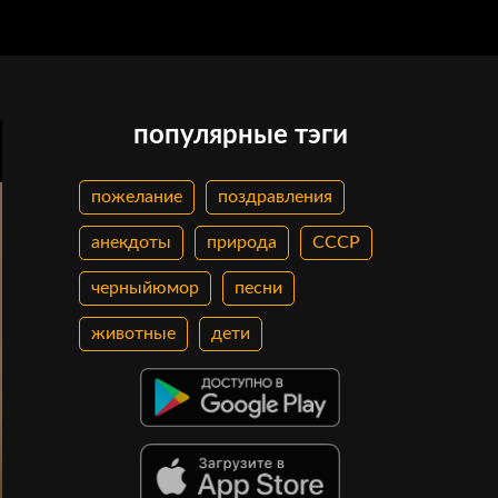
популярные тэги
пожелание
поздравления
анекдоты
природа
СССР
черныйюмор
песни
животные
дети