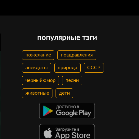
популярные тэги
пожелание
поздравления
анекдоты
природа
СССР
черныйюмор
песни
животные
дети