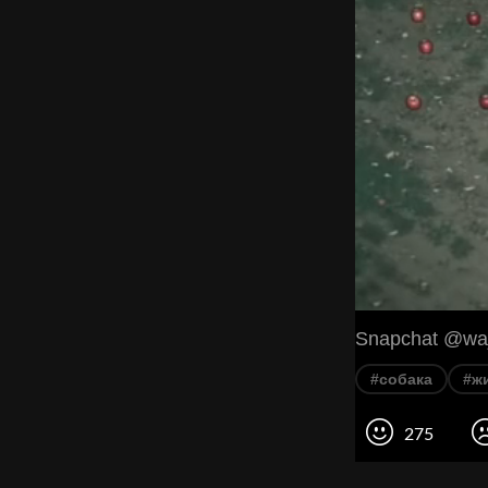
Snapchat @waj
#собака
#ж
275