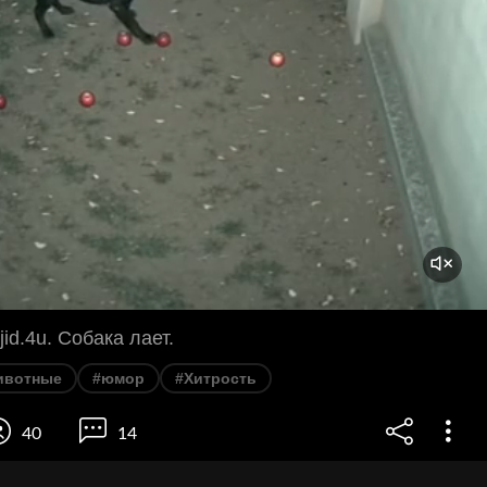
id.4u. Собака лает.
ивотные
#юмор
#Хитрость
40
14