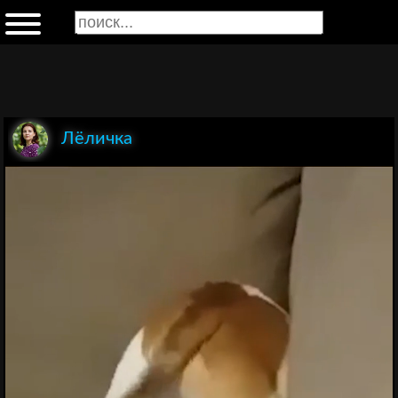
Лёличка