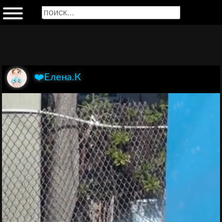
❤️Елена.К