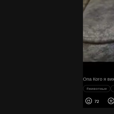
Опа Кого я 
#животные
72