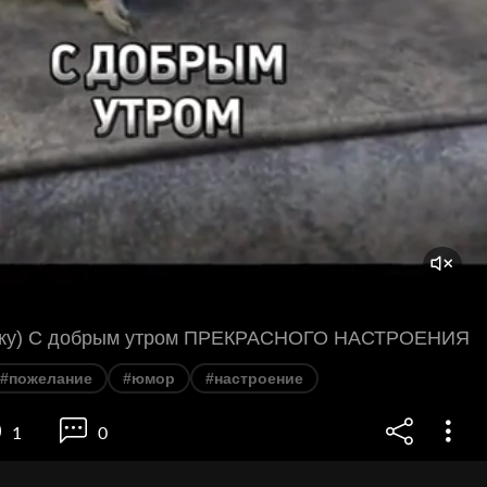
вижу) С добрым утром ПРЕКРАСНОГО НАСТРОЕНИЯ
#пожелание
#юмор
#настроение
1
0