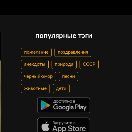
популярные тэги
пожелание
поздравления
анекдоты
природа
СССР
черныйюмор
песни
животные
дети