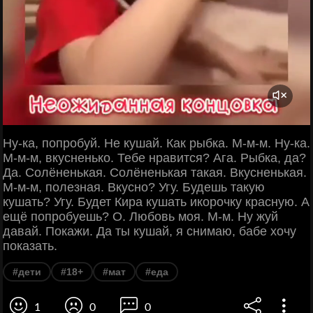
Ну-ка, попробуй. Не кушай. Как рыбка. М-м-м. Ну-ка.
М-м-м, вкусненько. Тебе нравится? Ага. Рыбка, да?
Да. Солёненькая. Солёненькая такая. Вкусненькая.
М-м-м, полезная. Вкусно? Угу. Будешь такую
кушать? Угу. Будет Кира кушать икорочку красную. А
ещё попробуешь? О. Любовь моя. М-м. Ну жуй
давай. Покажи. Да ты кушай, я снимаю, бабе хочу
показать.
#дети
#18+
#мат
#еда
1
0
0