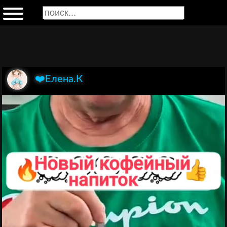
❤️Елена.К