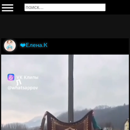
❤️Елена.К