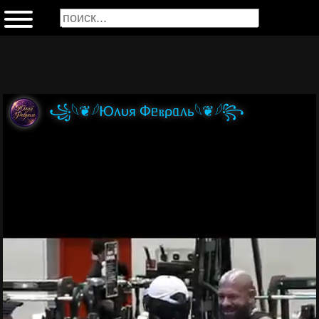
꧁𓆩❦𓆪Ю᥈υя Фᥱⲃρᥲ᥈ь𓆩❦𓆪꧂