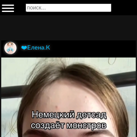
❤️Елена.К