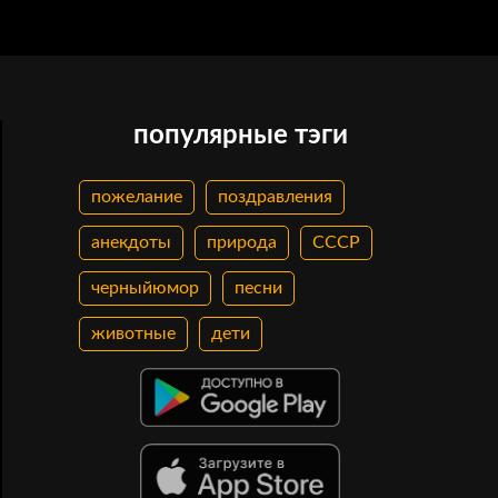
популярные тэги
пожелание
поздравления
анекдоты
природа
СССР
черныйюмор
песни
животные
дети