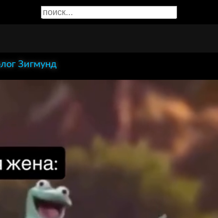
лог Зигмунд