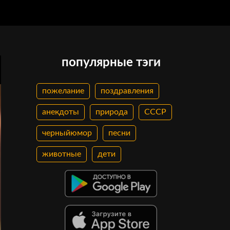
популярные тэги
пожелание
поздравления
анекдоты
природа
СССР
черныйюмор
песни
животные
дети