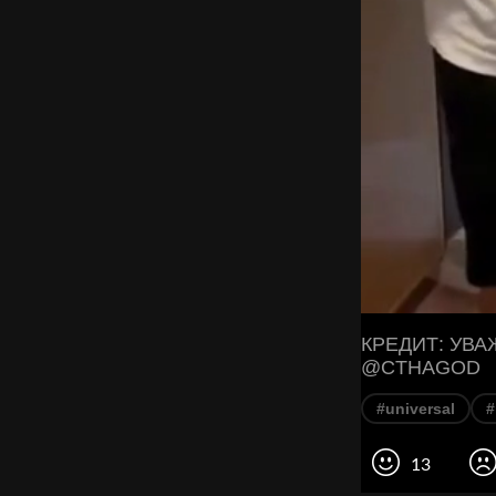
КРЕДИТ: УВА
@CTHAGOD
#universal
13