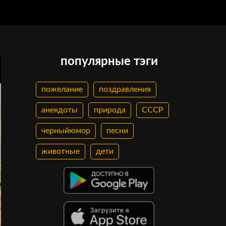
популярные тэги
пожелание
поздравления
анекдоты
природа
СССР
черныйюмор
песни
животные
дети