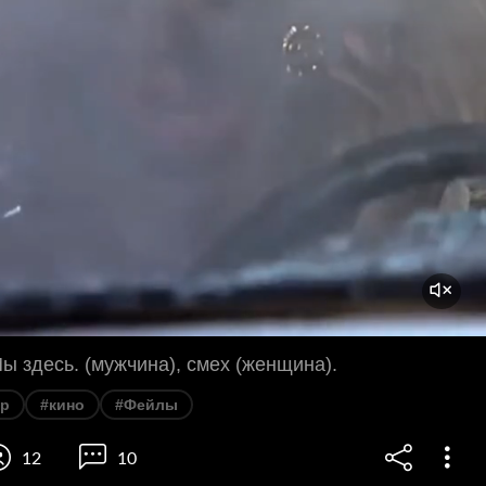
 здесь. (мужчина), смех (женщина).
р
#кино
#Фейлы
12
10