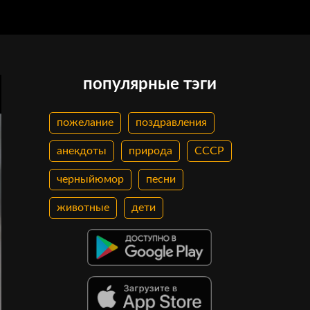
популярные тэги
пожелание
поздравления
анекдоты
природа
СССР
черныйюмор
песни
животные
дети