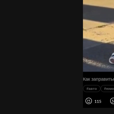
Как заправитьс
#авто
#юмо
115