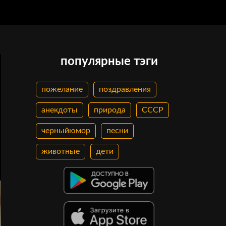
популярные тэги
пожелание
поздравления
анекдоты
природа
СССР
черныйюмор
песни
животные
дети