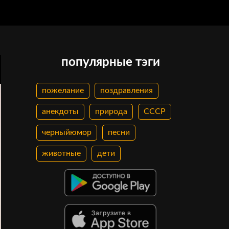
популярные тэги
пожелание
поздравления
анекдоты
природа
СССР
черныйюмор
песни
животные
дети