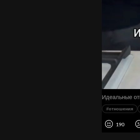
Идеальные отн
#отношения
190