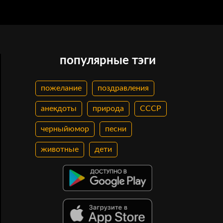
популярные тэги
пожелание
поздравления
анекдоты
природа
СССР
черныйюмор
песни
животные
дети