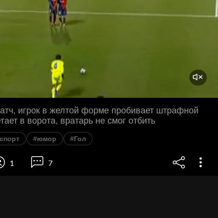
атч, игрок в желтой форме пробивает штрафной
тает в ворота, вратарь не смог отбить
спорт
#юмор
#Гол
1
7