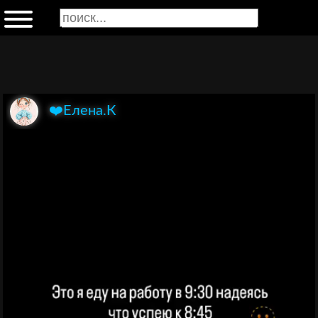
❤️Елена.К