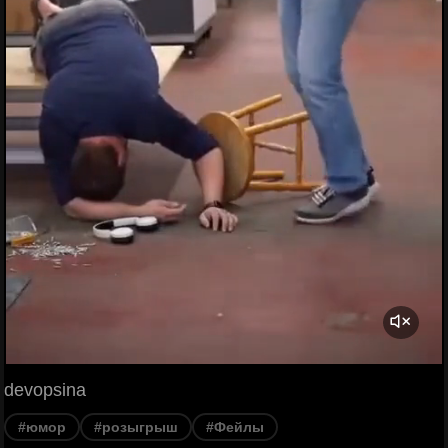
devopsina
#юмор
#розыгрыш
#Фейлы