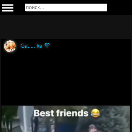
Ga..... ka 💜