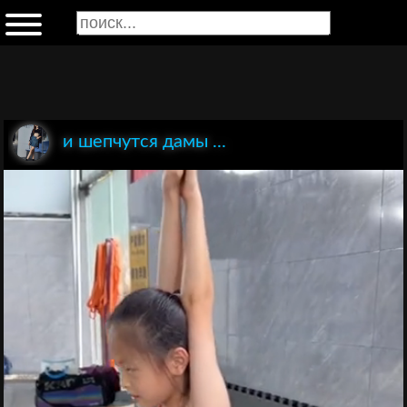
и шепчутся дамы ...