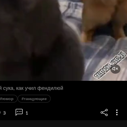
й сука, как учил фендилюй
#юмор
#танцующие
3
1