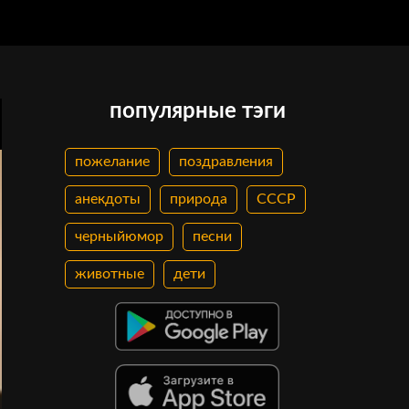
популярные тэги
пожелание
поздравления
анекдоты
природа
СССР
черныйюмор
песни
животные
дети