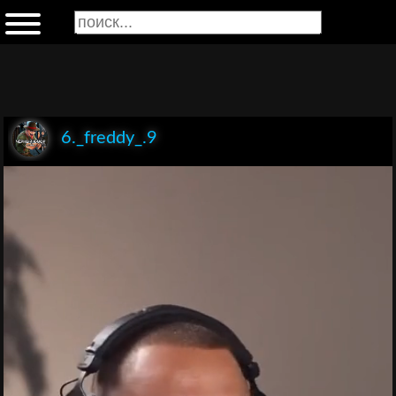
6._freddy_.9