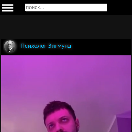
Психолог Зигмунд