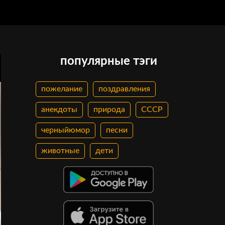
популярные тэги
пожелание
поздравления
анекдоты
природа
СССР
черныйюмор
песни
животные
дети