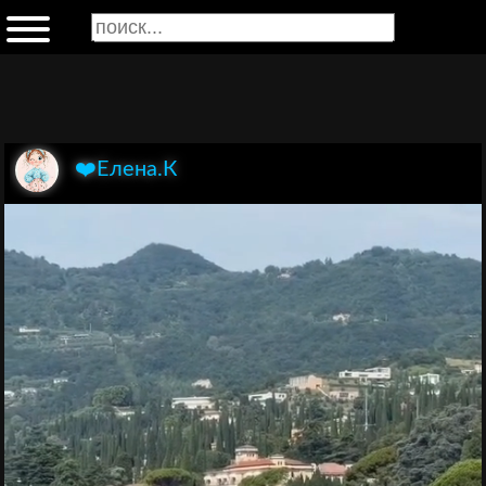
❤️Елена.К