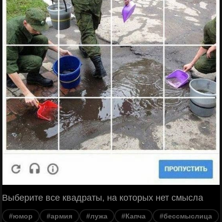
Выберите все квадраты, на которых нет смысла
#юмор
#армия
#лужа
#Капча
#бессмыслица