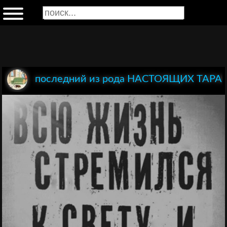
последний из рода НАСТОЯЩИХ ТАР