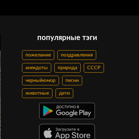
популярные тэги
пожелание
поздравления
анекдоты
природа
СССР
черныйюмор
песни
животные
дети