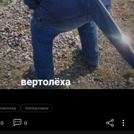
опеллер
#нейромем
0
0