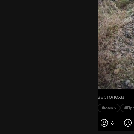
вертолёха
#юмор
#Пр
6