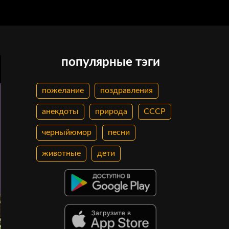
популярные тэги
пожелание
поздравления
анекдоты
природа
СССР
черныйюмор
песни
животные
дети