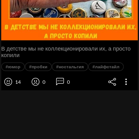
В детстве мы не коллекционировали их, а просто
копили
#юмор
#пробки
#ностальгия
#лайфстайл
14
0
0