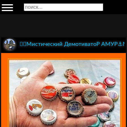
🏴‍☠️Мистический ДемотиватоР АМУР⚓