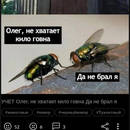
УЧЕТ Олег, не хватает кило говна Да не брал я
#животные
#юмор
#черныйюмор
#Туалетный
52
6
3