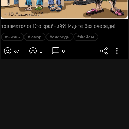
травматолог Кто крайний?! Идите без очереди!
#жизнь
#юмор
#очередь
#Фейлы
67
1
0