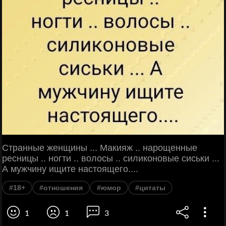
Странные женщины ... Макияж .. нарощенные
ресницы .. ногти .. волосы .. силиконовые сиськи ...
А мужчину ищите настоящего....
#18+
#отношения
#юмор
#цитаты
1
1
3